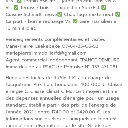
RDC
Terrain 556 m² — jardin privatif sans vis-à-
vis
Terrasse bois — exposition Sud/Est
Cuisine Schmidt neuve
Chauffage mixte neuf
Carport + borne recharge VE
Gare Transilien à
10 min à pied
Renseignements complémentaires et visites :
Marie-Pierre Caekebeke O7-64-35-O5-53
mariepierre.immobilierfd@gmail.com
Agent commercial indépendant FRANCE DEMEURE
immatriculée au RSAC de Pontoise N° 953 471 281
Honoraires inclus de 4.75% TTC à la charge de
l'acquéreur. Prix hors honoraires 400 000 €. Classe
énergie C, Classe climat C Montant moyen estimé
des dépenses annuelles d'énergie pour un usage
standard, établi à partir des prix de l'énergie de
l'année 2021 : entre 1740.00 et 2420.00 €. Les
informations sur les risques auxquels ce bien est
exposé sont disponibles sur le site Géorisques :