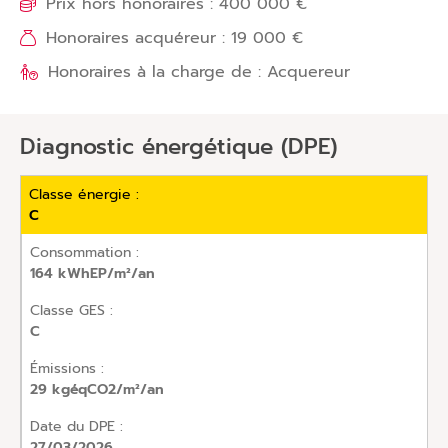
Prix hors honoraires : 400 000 €
Honoraires acquéreur : 19 000 €
Honoraires à la charge de : Acquereur
Diagnostic énergétique (DPE)
Classe énergie :
C
Consommation :
164 kWhEP/m²/an
Classe GES :
C
Émissions :
29 kgéqCO2/m²/an
Date du DPE :
27/03/2026