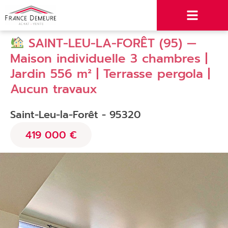
SAINT-LEU-LA-FORÊT (95) —
Maison individuelle 3 chambres |
Jardin 556 m² | Terrasse pergola |
Aucun travaux
Saint-Leu-la-Forêt - 95320
419 000 €