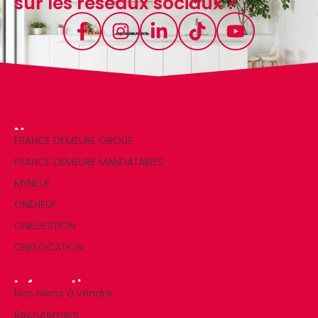
sur les réseaux sociaux ?
Nos marques
FRANCE DEMEURE GROUP
FRANCE DEMEURE MANDATAIRES
MYNEUF
ONENEUF
ONEGESTION
ONELOCATION
Informations
Nos biens à vendre
Recrutement