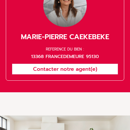
MARIE-PIERRE CAEKEBEKE
REFERENCE DU BIEN :
13368 FRANCEDEMEURE 95130
Contacter notre agent(e)