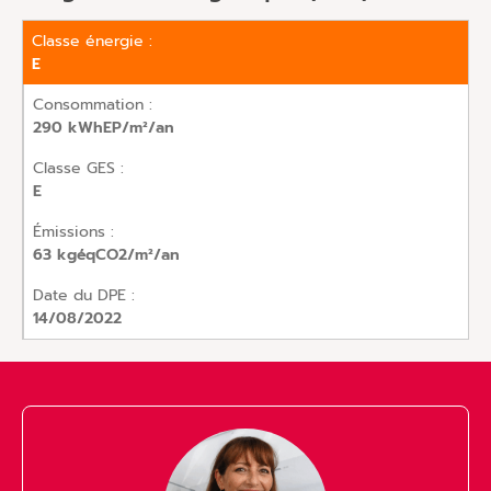
Classe énergie :
E
Consommation :
290 kWhEP/m²/an
Classe GES :
E
Émissions :
63 kgéqCO2/m²/an
Date du DPE :
14/08/2022