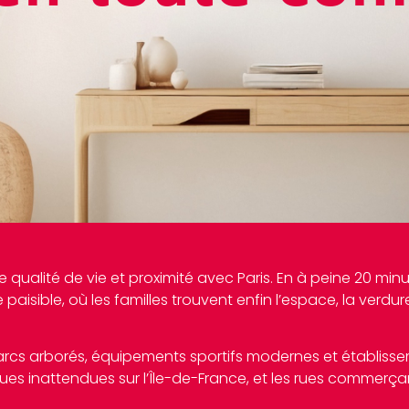
re qualité de vie et proximité avec Paris. En à peine 20 mi
isible, où les familles trouvent enfin l’espace, la verdure e
 parcs arborés, équipements sportifs modernes et établiss
 vues inattendues sur l’Île-de-France, et les rues commerç