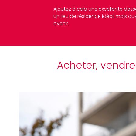
Ajoutez à cela une excellente desser
un lieu de résidence idéal, mais aus
avenir.
Acheter, vendre