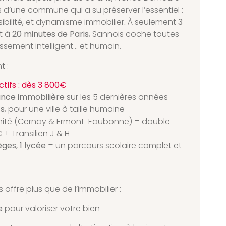
 d’une commune qui a su préserver l’essentiel :
sibilité, et dynamisme immobilier
.
À seulement
3
t à
20 minutes de Paris
, Sannois coche toutes
issement intelligent… et humain.
t :
ctifs : dès 3 800€
ance immobilière
sur les 5 dernières années
ts
, pour une ville à taille humaine
mité (Cernay & Ermont-Eaubonne) = double
+ Transilien J & H
èges, 1 lycée
= un parcours scolaire complet et
ffre plus que de l’immobilier :
e
pour valoriser votre bien