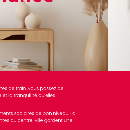
nutes de train, vous passez de
t la tranquillité qu’elles
ements scolaires de bon niveau. La
antes du centre-ville gardent une