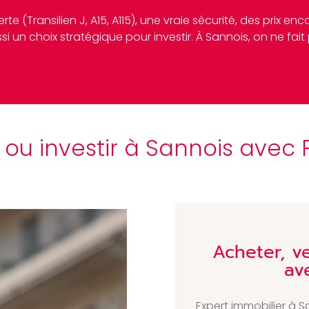
te (Transilien J, A15, A115), une vraie sécurité, des prix 
si un choix stratégique pour investir. À Sannois, on ne fait
 ou investir à Sannois ave
Acheter, v
av
Expert immobilier à 