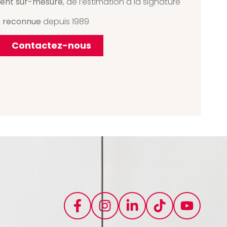
nt sur-mesure
, de l’estimation à la signature
e reconnue
depuis 1989
Contactez-nous