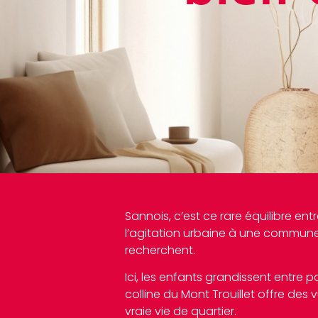
Sannois, c’est ce rare équilibre ent
l’agitation urbaine à une commune pa
recherchent.
Ici, les enfants grandissent entre
colline du Mont Trouillet offre des
vraie vie de quartier.