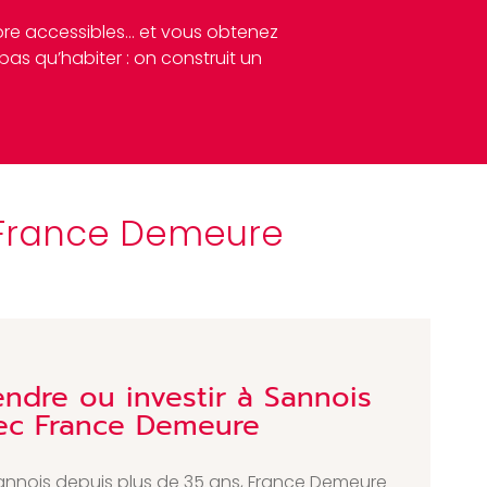
encore accessibles… et vous obtenez
 pas qu’habiter : on construit un
c France Demeure
endre ou investir à Sannois
ec France Demeure
Sannois depuis plus de 35 ans, France Demeure