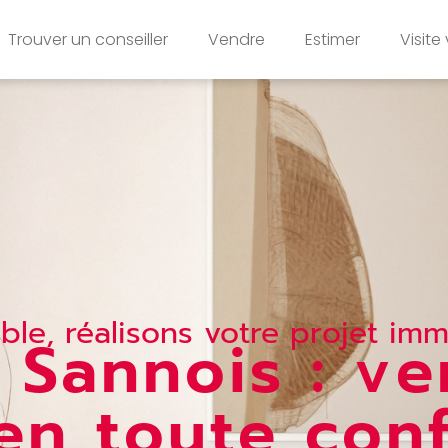
Trouver un conseiller
Vendre
Estimer
Visite 
le, réalisons votre projet imm
 Sannois : v
en toute con