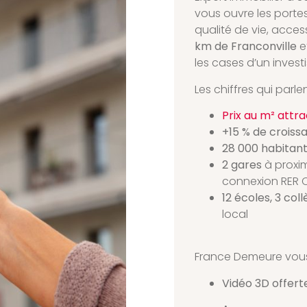
vous ouvre les portes
qualité de vie, acces
km de Franconville
e
les cases d’un invest
Les chiffres qui parlen
Prix au m² attra
+15 % de croiss
28 000 habitan
2 gares
à proxi
connexion RER C 
12 écoles, 3 coll
local
France Demeure vous o
Vidéo 3D offert