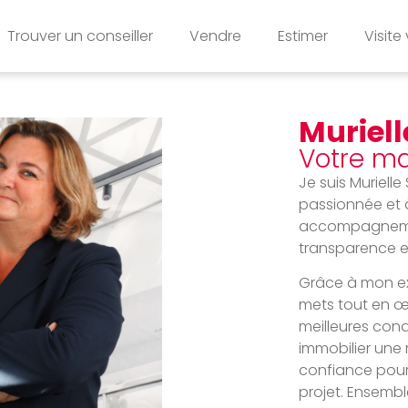
Trouver un conseiller
Vendre
Estimer
Visite 
Muriel
Votre m
Je suis Murielle
passionnée et 
accompagnement
transparence e
Grâce à mon ex
mets tout en œu
meilleures condi
immobilier une r
confiance pour 
projet. Ensembl