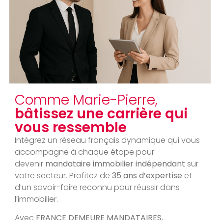
Comme Marie-Pierre,
bâtissez une carrière qui
vous ressemble
Intégrez un réseau français dynamique qui vous
accompagne à chaque étape pour
devenir
mandataire immobilier indépendant
sur
votre secteur. Profitez de
35 ans d’expertise
et
d’un savoir-faire reconnu pour réussir dans
l’immobilier.
Avec
FRANCE DEMEURE MANDATAIRES
,