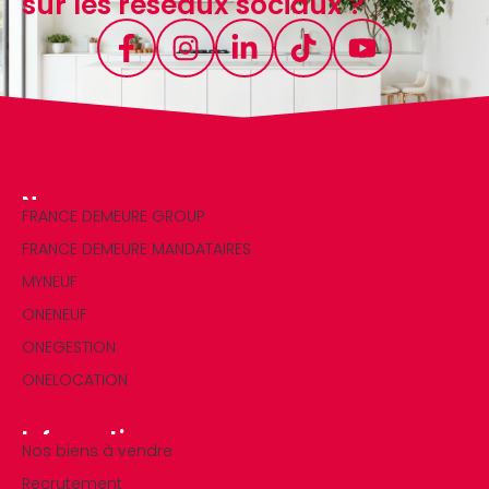
sur les réseaux sociaux ?
Nos marques
FRANCE DEMEURE GROUP
FRANCE DEMEURE MANDATAIRES
MYNEUF
ONENEUF
ONEGESTION
ONELOCATION
Informations
Nos biens à vendre
Recrutement